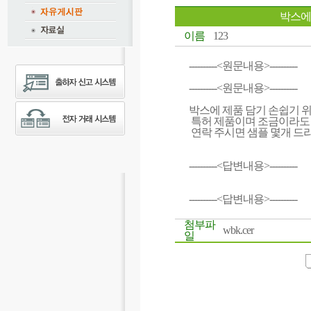
박스에
이름
123
----------<원문내용>----------
----------<원문내용>----------
박스에 제품 담기 손쉽기 위
특허 제품이며 조금이라도
연락 주시면 샘플 몇개 드
----------<답변내용>----------
----------<답변내용>----------
첨부파
wbk.cer
일